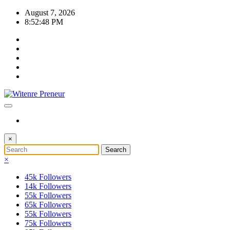
Skip
August 7, 2026
to
8:52:49 PM
content
×
×
45k
Followers
14k
Followers
55k
Followers
65k
Followers
55k
Followers
75k
Followers