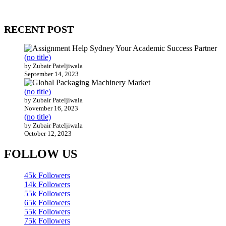
Our website receives 3.5 million visitors annually, hailing from over
200 countries around the world.
RECENT POST
(no title)
by Zubair Pateljiwala
September 14, 2023
(no title)
by Zubair Pateljiwala
November 16, 2023
(no title)
by Zubair Pateljiwala
October 12, 2023
FOLLOW US
45k
Followers
14k
Followers
55k
Followers
65k
Followers
55k
Followers
75k
Followers