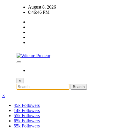
Skip
August 8, 2026
to
6:46:47 PM
content
×
×
45k
Followers
14k
Followers
55k
Followers
65k
Followers
55k
Followers