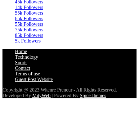
45k
Followers
14k
Followers
55k
Followers
65k
Followers
55k
Followers
75k
Followers
85k
Followers
5k
Followers
Home
Technology
Sports
Contact
Terms of use
Guest Post Website
Copyright @ 2023 Witenre Preneur - All Rights Reserved.
Developed By
MityWeb
| Powered By
SpiceThemes