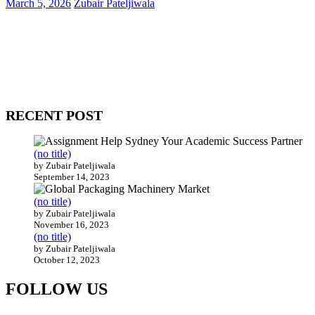
March 5, 2026
Zubair Pateljiwala
WitEnrepeneur is a global online community where business leaders
come together to build profitable and customer-centric enterprises.
Our website receives 3.5 million visitors annually, hailing from over
200 countries around the world.
RECENT POST
(no title)
by Zubair Pateljiwala
September 14, 2023
(no title)
by Zubair Pateljiwala
November 16, 2023
(no title)
by Zubair Pateljiwala
October 12, 2023
FOLLOW US