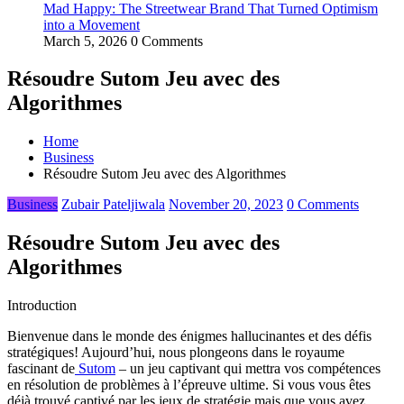
Mad Happy: The Streetwear Brand That Turned Optimism
into a Movement
March 5, 2026
0 Comments
Résoudre Sutom Jeu avec des
Algorithmes
Home
Business
Résoudre Sutom Jeu avec des Algorithmes
Business
Zubair Pateljiwala
November 20, 2023
0 Comments
Résoudre Sutom Jeu avec des
Algorithmes
Introduction
Bienvenue dans le monde des énigmes hallucinantes et des défis
stratégiques! Aujourd’hui, nous plongeons dans le royaume
fascinant de
Sutom
– un jeu captivant qui mettra vos compétences
en résolution de problèmes à l’épreuve ultime. Si vous vous êtes
déjà trouvé captivé par les jeux de stratégie mais que vous avez