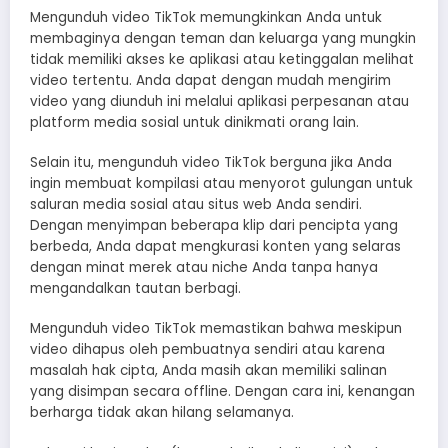
Mengunduh video TikTok memungkinkan Anda untuk
membaginya dengan teman dan keluarga yang mungkin
tidak memiliki akses ke aplikasi atau ketinggalan melihat
video tertentu. Anda dapat dengan mudah mengirim
video yang diunduh ini melalui aplikasi perpesanan atau
platform media sosial untuk dinikmati orang lain.
Selain itu, mengunduh video TikTok berguna jika Anda
ingin membuat kompilasi atau menyorot gulungan untuk
saluran media sosial atau situs web Anda sendiri.
Dengan menyimpan beberapa klip dari pencipta yang
berbeda, Anda dapat mengkurasi konten yang selaras
dengan minat merek atau niche Anda tanpa hanya
mengandalkan tautan berbagi.
Mengunduh video TikTok memastikan bahwa meskipun
video dihapus oleh pembuatnya sendiri atau karena
masalah hak cipta, Anda masih akan memiliki salinan
yang disimpan secara offline. Dengan cara ini, kenangan
berharga tidak akan hilang selamanya.