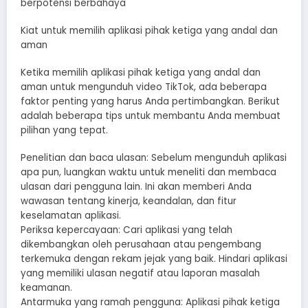
berpotensi berbahaya
Kiat untuk memilih aplikasi pihak ketiga yang andal dan
aman
Ketika memilih aplikasi pihak ketiga yang andal dan
aman untuk mengunduh video TikTok, ada beberapa
faktor penting yang harus Anda pertimbangkan. Berikut
adalah beberapa tips untuk membantu Anda membuat
pilihan yang tepat.
Penelitian dan baca ulasan: Sebelum mengunduh aplikasi
apa pun, luangkan waktu untuk meneliti dan membaca
ulasan dari pengguna lain. Ini akan memberi Anda
wawasan tentang kinerja, keandalan, dan fitur
keselamatan aplikasi.
Periksa kepercayaan: Cari aplikasi yang telah
dikembangkan oleh perusahaan atau pengembang
terkemuka dengan rekam jejak yang baik. Hindari aplikasi
yang memiliki ulasan negatif atau laporan masalah
keamanan.
Antarmuka yang ramah pengguna: Aplikasi pihak ketiga