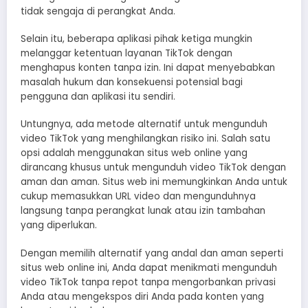
tidak sengaja di perangkat Anda.
Selain itu, beberapa aplikasi pihak ketiga mungkin
melanggar ketentuan layanan TikTok dengan
menghapus konten tanpa izin. Ini dapat menyebabkan
masalah hukum dan konsekuensi potensial bagi
pengguna dan aplikasi itu sendiri.
Untungnya, ada metode alternatif untuk mengunduh
video TikTok yang menghilangkan risiko ini. Salah satu
opsi adalah menggunakan situs web online yang
dirancang khusus untuk mengunduh video TikTok dengan
aman dan aman. Situs web ini memungkinkan Anda untuk
cukup memasukkan URL video dan mengunduhnya
langsung tanpa perangkat lunak atau izin tambahan
yang diperlukan.
Dengan memilih alternatif yang andal dan aman seperti
situs web online ini, Anda dapat menikmati mengunduh
video TikTok tanpa repot tanpa mengorbankan privasi
Anda atau mengekspos diri Anda pada konten yang