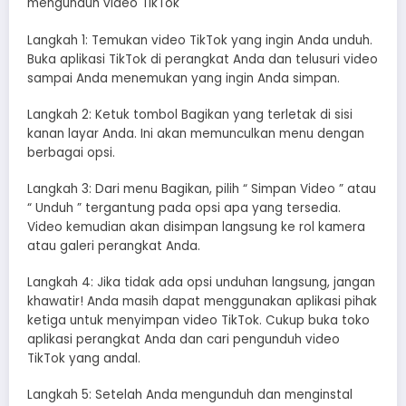
mengunduh video TikTok
Langkah 1: Temukan video TikTok yang ingin Anda unduh.
Buka aplikasi TikTok di perangkat Anda dan telusuri video
sampai Anda menemukan yang ingin Anda simpan.
Langkah 2: Ketuk tombol Bagikan yang terletak di sisi
kanan layar Anda. Ini akan memunculkan menu dengan
berbagai opsi.
Langkah 3: Dari menu Bagikan, pilih “ Simpan Video ” atau
“ Unduh ” tergantung pada opsi apa yang tersedia.
Video kemudian akan disimpan langsung ke rol kamera
atau galeri perangkat Anda.
Langkah 4: Jika tidak ada opsi unduhan langsung, jangan
khawatir! Anda masih dapat menggunakan aplikasi pihak
ketiga untuk menyimpan video TikTok. Cukup buka toko
aplikasi perangkat Anda dan cari pengunduh video
TikTok yang andal.
Langkah 5: Setelah Anda mengunduh dan menginstal