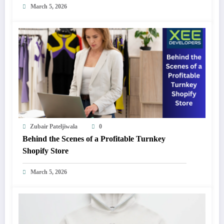
March 5, 2026
Zubair Pateljiwala
0
Behind the Scenes of a Profitable Turnkey
Shopify Store
March 5, 2026