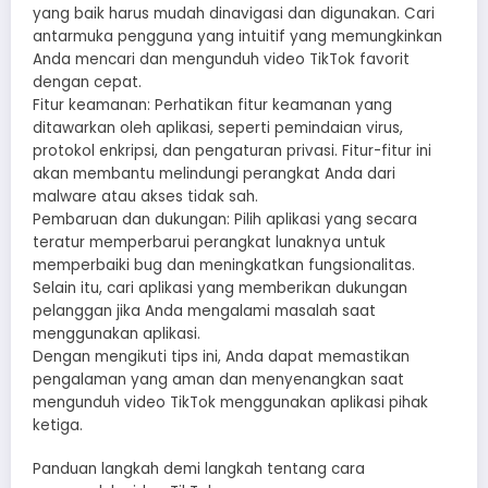
yang baik harus mudah dinavigasi dan digunakan. Cari
antarmuka pengguna yang intuitif yang memungkinkan
Anda mencari dan mengunduh video TikTok favorit
dengan cepat.
Fitur keamanan: Perhatikan fitur keamanan yang
ditawarkan oleh aplikasi, seperti pemindaian virus,
protokol enkripsi, dan pengaturan privasi. Fitur-fitur ini
akan membantu melindungi perangkat Anda dari
malware atau akses tidak sah.
Pembaruan dan dukungan: Pilih aplikasi yang secara
teratur memperbarui perangkat lunaknya untuk
memperbaiki bug dan meningkatkan fungsionalitas.
Selain itu, cari aplikasi yang memberikan dukungan
pelanggan jika Anda mengalami masalah saat
menggunakan aplikasi.
Dengan mengikuti tips ini, Anda dapat memastikan
pengalaman yang aman dan menyenangkan saat
mengunduh video TikTok menggunakan aplikasi pihak
ketiga.
Panduan langkah demi langkah tentang cara