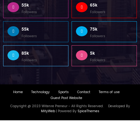
Home
Technology
Sports
Contact
Terms of use
Guest Post Website
Copyright @ 2023 Witenre Preneur - All Rights Reserved. Developed By
MityWeb
| Powered By
SpiceThemes