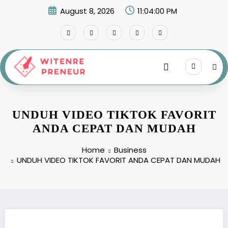
Skip
August 8, 2026
11:04:01 PM
to
content
UNDUH VIDEO TIKTOK FAVORIT
ANDA CEPAT DAN MUDAH
Home
Business
UNDUH VIDEO TIKTOK FAVORIT ANDA CEPAT DAN MUDAH