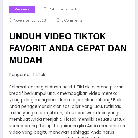
Business
Zubair Pateljiwala
November 20, 2023
0 Comments
UNDUH VIDEO TIKTOK
FAVORIT ANDA CEPAT DAN
MUDAH
Pengantar TikTok
Selamat datang di dunia adiktif TikTok, di mana pikiran
kreatif berkumpul untuk membagikan video mereka
yang paling menghibur dan menjatuhkan rahang! Baik
Anda penggemar sinkronisasi bibir yang lucu, rutinitas
tarian yang menakjubkan, atau sandiwara lucu yang
membuat Anda menjahit, TikTok memiliki sesuatu untuk
semua orang. Tetapi bagaimana jika Anda menemukan
video yang begitu menawan sehingga Anda harus