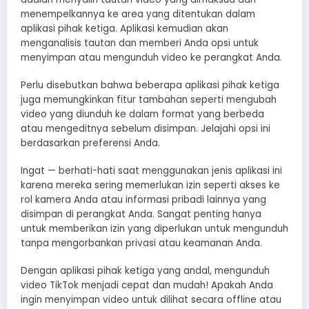
menempelkannya ke area yang ditentukan dalam
aplikasi pihak ketiga. Aplikasi kemudian akan
menganalisis tautan dan memberi Anda opsi untuk
menyimpan atau mengunduh video ke perangkat Anda.
Perlu disebutkan bahwa beberapa aplikasi pihak ketiga
juga memungkinkan fitur tambahan seperti mengubah
video yang diunduh ke dalam format yang berbeda
atau mengeditnya sebelum disimpan. Jelajahi opsi ini
berdasarkan preferensi Anda.
Ingat — berhati-hati saat menggunakan jenis aplikasi ini
karena mereka sering memerlukan izin seperti akses ke
rol kamera Anda atau informasi pribadi lainnya yang
disimpan di perangkat Anda. Sangat penting hanya
untuk memberikan izin yang diperlukan untuk mengunduh
tanpa mengorbankan privasi atau keamanan Anda.
Dengan aplikasi pihak ketiga yang andal, mengunduh
video TikTok menjadi cepat dan mudah! Apakah Anda
ingin menyimpan video untuk dilihat secara offline atau