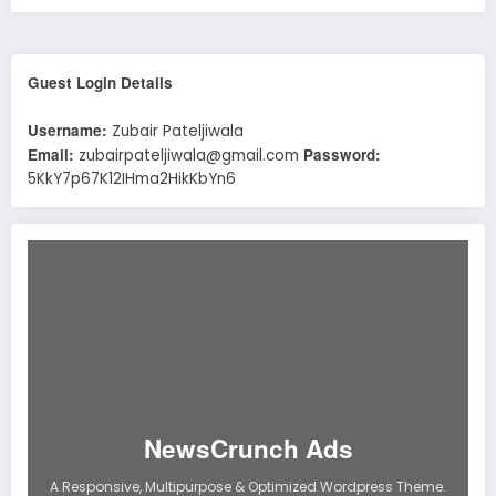
Guest Login Details
Username:
Zubair Pateljiwala
Email:
Password:
zubairpateljiwala@gmail.com
5KkY7p67K12IHma2HikKbYn6
NewsCrunch Ads
A Responsive, Multipurpose & Optimized Wordpress Theme.