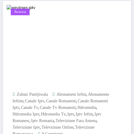
Business
,
Zubair Pateljiwala
Abonament Ieftin
Abonamente
,
,
,
Ieftine
Canale Iptv
Canale Romanesti
Canale Romanesti
,
,
,
,
Iptv
Canale Tv
Canale Tv Romanesti
Hdromedia
,
,
,
,
Hdromedia Iptv
Hdromedia Tv
Iptv
Iptv Ieftin
Iptv
,
,
,
Romanesc
Iptv Romania
Televiziune Fara Antena
,
,
Televiziune Iptv
Televiziune Online
Televiziune
Romaneasca
0 Comments