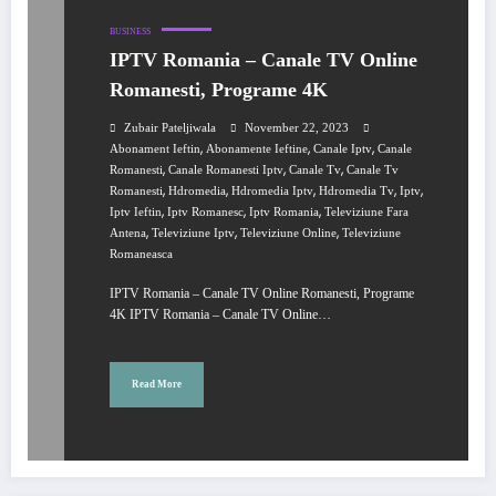
BUSINESS
IPTV Romania – Canale TV Online
Romanesti, Programe 4K
Zubair Pateljiwala
November 22, 2023
,
,
,
Abonament Ieftin
Abonamente Ieftine
Canale Iptv
Canale
,
,
,
Romanesti
Canale Romanesti Iptv
Canale Tv
Canale Tv
,
,
,
,
,
Romanesti
Hdromedia
Hdromedia Iptv
Hdromedia Tv
Iptv
,
,
,
Iptv Ieftin
Iptv Romanesc
Iptv Romania
Televiziune Fara
,
,
,
Antena
Televiziune Iptv
Televiziune Online
Televiziune
Romaneasca
IPTV Romania – Canale TV Online Romanesti, Programe
4K IPTV Romania – Canale TV Online…
Read More