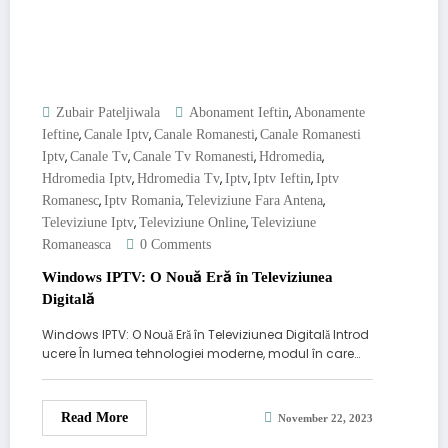
,
Zubair Pateljiwala
Abonament Ieftin
Abonamente
,
,
,
Ieftine
Canale Iptv
Canale Romanesti
Canale Romanesti
,
,
,
,
Iptv
Canale Tv
Canale Tv Romanesti
Hdromedia
,
,
,
,
Hdromedia Iptv
Hdromedia Tv
Iptv
Iptv Ieftin
Iptv
,
,
,
Romanesc
Iptv Romania
Televiziune Fara Antena
,
,
Televiziune Iptv
Televiziune Online
Televiziune
Romaneasca
0 Comments
Windows IPTV: O Nouă Eră în Televiziunea
Digitală
Windows IPTV: O Nouă Eră în Televiziunea Digitală Introd
ucere În lumea tehnologiei moderne, modul în care…
Read More
November 22, 2023