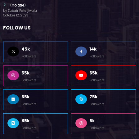
(no title)
by Zubair Pateljiwala
October 12, 2023
FOLLOW US
45k
14k
Followers
Followers
55k
65k
Followers
Followers
55k
75k
Followers
Followers
85k
5k
Followers
Followers