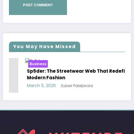
You May Have Missed
Business
Sp5der: The Streetwear Web That Redefines
Modern Fashion
March 5, 2026
Zubair Pateljiwala