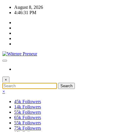
Skip
August 8, 2026
to
4:46:32 PM
content
×
×
45k
Followers
14k
Followers
55k
Followers
65k
Followers
55k
Followers
75k
Followers