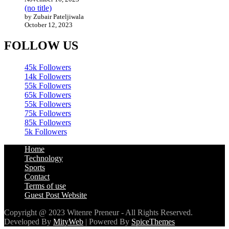
(no title)
by Zubair Pateljiwala
October 12, 2023
FOLLOW US
45k
Followers
14k
Followers
55k
Followers
65k
Followers
55k
Followers
75k
Followers
85k
Followers
5k
Followers
Home
Technology
Sports
Contact
Terms of use
Guest Post Website
Copyright @ 2023 Witenre Preneur - All Rights Reserved.
Developed By
MityWeb
| Powered By
SpiceThemes