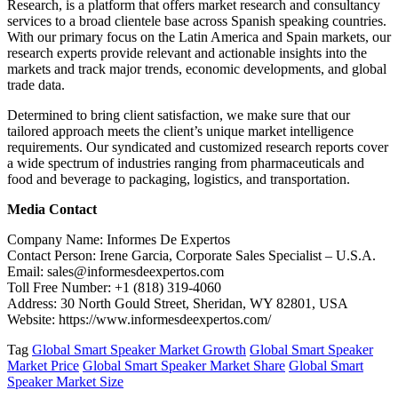
Research, is a platform that offers market research and consultancy
services to a broad clientele base across Spanish speaking countries.
With our primary focus on the Latin America and Spain markets, our
research experts provide relevant and actionable insights into the
markets and track major trends, economic developments, and global
trade data.
Determined to bring client satisfaction, we make sure that our
tailored approach meets the client’s unique market intelligence
requirements. Our syndicated and customized research reports cover
a wide spectrum of industries ranging from pharmaceuticals and
food and beverage to packaging, logistics, and transportation.
Media Contact
Company Name: Informes De Expertos
Contact Person: Irene Garcia, Corporate Sales Specialist – U.S.A.
Email: sales@informesdeexpertos.com
Toll Free Number: +1 (818) 319-4060
Address: 30 North Gould Street, Sheridan, WY 82801, USA
Website: https://www.informesdeexpertos.com/
Tag
Global Smart Speaker Market Growth
Global Smart Speaker
Market Price
Global Smart Speaker Market Share
Global Smart
Speaker Market Size