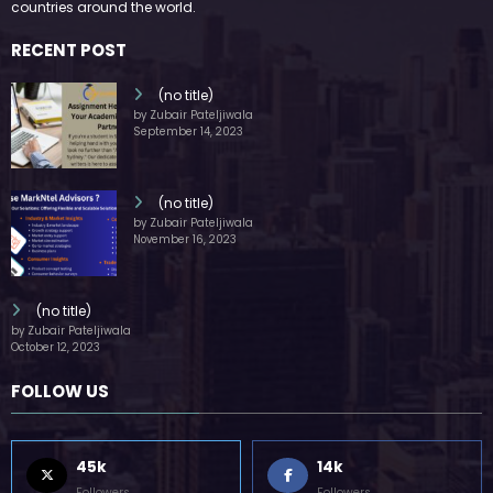
Our website receives 3.5 million visitors annually, hailing from over 200
countries around the world.
RECENT POST
(no title)
by Zubair Pateljiwala
September 14, 2023
(no title)
by Zubair Pateljiwala
November 16, 2023
(no title)
by Zubair Pateljiwala
October 12, 2023
FOLLOW US
45k
14k