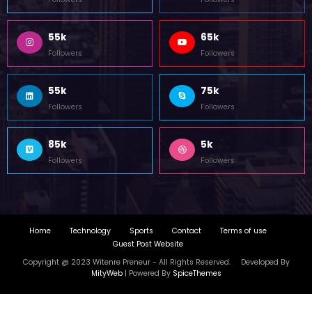
Followers
Followers
55k
65k
Followers
Followers
55k
75k
Followers
Followers
85k
5k
Followers
Followers
Home
Technology
Sports
Contact
Terms of use
Guest Post Website
Copyright @ 2023 Witenre Preneur - All Rights Reserved. Developed By
MityWeb
| Powered By
SpiceThemes